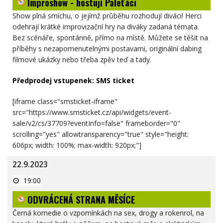
Improshow - hostují Paleťáci
Paleťáci
Show plná smíchu, o jejímž průběhu rozhodují diváci! Herci
odehrají krátké improvizační hry na diváky zadaná témata.
Bez scénáře, spontánně, přímo na místě. Můžete se těšit na
příběhy s nezapomenutelnými postavami, originální dabing
filmové ukázky nebo třeba zpěv teď a tady.
Předprodej vstupenek:
SMS ticket
[iframe class="smsticket-iframe"
src="https://www.smsticket.cz/api/widgets/event-
sale/v2/cs/37709?eventInfo=false" frameborder="0"
scrolling="yes" allowtransparency="true" style="height:
606px; width: 100%; max-width: 920px;"]
22.9.2023
ODVRÁCENÁ
19:00
STRANA
MĚSÍCE
ODVRÁCENÁ STRANA MĚSÍCE
Černá komedie o vzpomínkách na sex, drogy a rokenrol, na