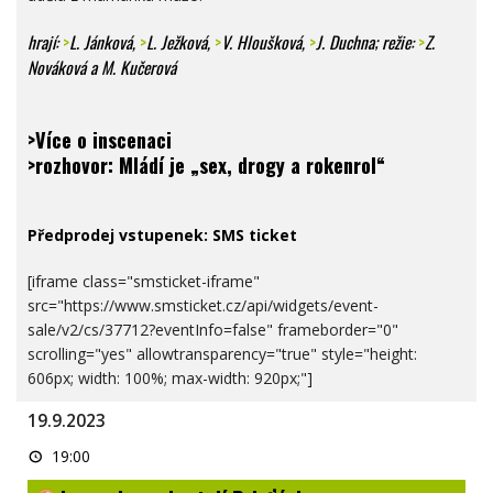
hrají:
>
L. Jánková
,
>
L. Ježková
,
>
V. Hloušková
,
>
J. Duchna
; režie:
>
Z.
Nováková
a M. Kučerová
>Více o inscenaci
>rozhovor: Mládí je „sex, drogy a rokenrol“
Předprodej vstupenek:
SMS ticket
[iframe class="smsticket-iframe"
src="https://www.smsticket.cz/api/widgets/event-
sale/v2/cs/37712?eventInfo=false" frameborder="0"
scrolling="yes" allowtransparency="true" style="height:
606px; width: 100%; max-width: 920px;"]
19.9.2023
Improshow
19:00
-
hostují