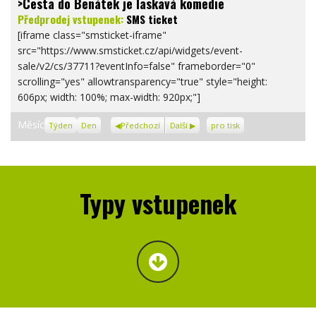
>Cesta do Benátek je laskavá komedie
Předprodej vstupenek:
SMS ticket
[iframe class="smsticket-iframe"
src="https://www.smsticket.cz/api/widgets/event-
sale/v2/cs/37711?eventInfo=false" frameborder="0"
scrolling="yes" allowtransparency="true" style="height:
606px; width: 100%; max-width: 920px;"]
Zobrazení
Měsíc
Týden
Den
Předchozí
Další
pro tisk
Typy vstupenek