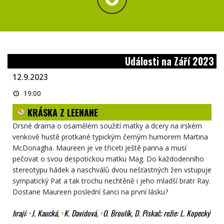
Události na Září 2023
12.9.2023
KRÁSKA
19:00
Z
LEENANE
KRÁSKA Z LEENANE
Drsné drama o osamělém soužití matky a dcery na irském
venkově hustě protkané typickým černým humorem Martina
McDonagha. Maureen je ve třiceti ještě panna a musí
pečovat o svou despotickou matku Mag. Do každodenního
stereotypu hádek a naschválů dvou nešťastných žen vstupuje
sympatický Pat a tak trochu nechtěně i jeho mladší bratr Ray.
Dostane Maureen poslední šanci na první lásku?
hrají:
>
J. Kaucká
,
>
K. Davidová
,
>
O. Broulík
, D. Piskač; režie: L. Kopecký