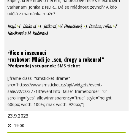
kapely, které hrály o něčem, na beatové mše s elektrickým
varhanami Jonika z NDR... Dá se mládnout zevnitř? A kdo
udělá z mamánka muže?
hrají:
>
L. Jánková
,
>
L. Ježková
,
>
V. Hloušková
,
>
J. Duchna
; režie:
>
Z.
Nováková
a M. Kučerová
>Více o inscenaci
>rozhovor: Mládí je „sex, drogy a rokenrol“
Předprodej vstupenek:
SMS ticket
[iframe class="smsticket-iframe"
src="https://www.smsticket.cz/api/widgets/event-
sale/v2/cs/37713?eventInfo=false" frameborder="0"
scrolling="yes" allowtransparency="true" style="height:
606px; width: 100%; max-width: 920px;"]
23.9.2023
HRA
19:00
NA
VLKA