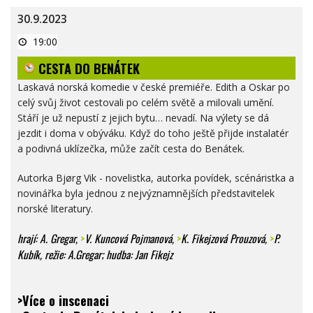
30.9.2023
CESTA
19:00
DO
BENÁTEK
CESTA DO BENÁTEK
Laskavá norská komedie v české premiéře. Edith a Oskar po
celý svůj život cestovali po celém světě a milovali umění.
Stáří je už nepustí z jejich bytu… nevadí. Na výlety se dá
jezdit i doma v obýváku. Když do toho ještě přijde instalatér
a podivná uklízečka, může začít cesta do Benátek.
Autorka Bjørg Vik - novelistka, autorka povídek, scénáristka a
novinářka byla jednou z nejvýznamnějších představitelek
norské literatury.
hrají: A. Gregar,
>
V. Kuncová Pojmanová
,
>
K. Fikejzová Prouzová,
>
P.
Kubík
, režie: A.Gregar; hudba: Jan Fikejz
>Více o inscenaci