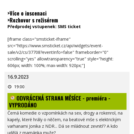
>Více o inscenaci
>Rozhovor s režisérem
Předprodej vstupenek:
SMS ticket
[iframe class="smsticket-iframe"
src="https://www.smsticket.cz/api/widgets/event-
sale/v2/cs/37708?eventInfo=false" frameborder="0"
scrolling="yes" allowtransparency="true" style="height:
606px; width: 100%; max-width: 920px;"]
16.9.2023
ODVRÁCENÁ
19:00
STRANA
MĚSÍCE
ODVRÁCENÁ STRANA MĚSÍCE - premiéra -
-
premiéra
VYPRODÁNO
-
VYPRODÁNO
Černá komedie o vzpomínkách na sex, drogy a rokenrol, na
kapely, které hrály o něčem, na beatové mše s elektrickým
varhanami Jonika z NDR... Dá se mládnout zevnitř? A kdo
udělá z mamánka muže?