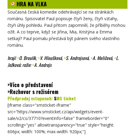
HRA NA VLKA
Současná česká komedie odehrávající se na stránkách
románu. Spisovatel Paul popisuje čtyři ženy, čtyři vztahy,
čtyři úhly pohledu. Paul přitom zapomněl, že příběhy mohou
ožít. A co teprve, když se Jiřina, Mia, Kristýna a Emma
setkají? Paul pomalu přestává být pánem svého vlastního
románu.
hrají:
>
O. Broulík
,
>
V. Hloušková
,
>
S. Andrejsová
,
>
A. Moličová
,
>
L.
Ježková
; režie:
>
A. Andrejs
>Více o představení
>Rozhovor s režisérem
Předprodej vstupenek:
S
MS ticket
[iframe class="smsticket-iframe"
src="https://www.smsticket.cz/api/widgets/event-
sale/v2/cs/37710?eventInfo=false" frameborder="0"
scrolling="yes" allowtransparency="true" style="height:
606px; width: 100%; max-width: 920px;"]