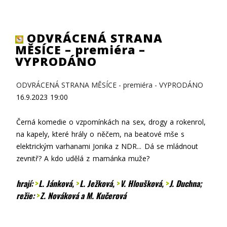
ODVRÁCENÁ STRANA
MĚSÍCE – premiéra –
VYPRODÁNO
ODVRÁCENÁ STRANA MĚSÍCE - premiéra - VYPRODÁNO
16.9.2023
19:00
Černá komedie o vzpomínkách na sex, drogy a rokenrol,
na kapely, které hrály o něčem, na beatové mše s
elektrickým varhanami Jonika z NDR... Dá se mládnout
zevnitř? A kdo udělá z mamánka muže?
hrají:
>
L. Jánková
,
>
L. Ježková
,
>
V. Hloušková
,
>
J. Duchna
;
režie:
>
Z. Nováková
a M. Kučerová