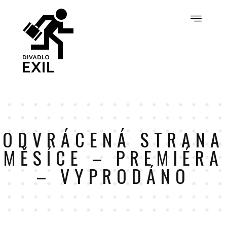
ODVRÁCENÁ STRANA
MĚSÍCE – PREMIÉRA
– VYPRODÁNO