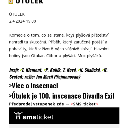
ÚTULEK
ÚTULEK
2.4.2024
19:00
Komedie o tom, co se stane, když plyšová přátelství
nahradí ta skutečná. Příběh, který zaručeně potěší a
pobaví ty, kteří v životě něco vášnivě sbírají. Hlavními
hrdiny jsou Otakar, Ctibor a plyšáci. Moc plyšáků.
hrají:
>
T. Klement
,
>
P. Kubík
, T. Nová,
>
N. Skalická
,
>
R.
Svatoň
; režie: Jan Musil Přejmenovaný
>Více o inscenaci
>Útulek je 100. inscenace Divadla Exil
Předprodej vstupenek zde →
>
SMS ticket
<