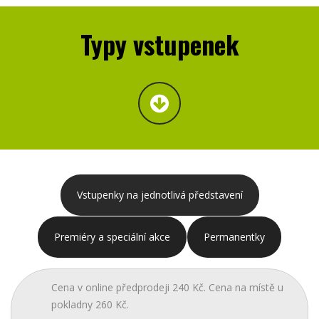
Typy vstupenek
Vstupenky na jednotlivá představení
Premiéry a speciální akce
Permanentky
Cena v online předprodeji 240 Kč. Cena na místě u
pokladny 260 Kč.