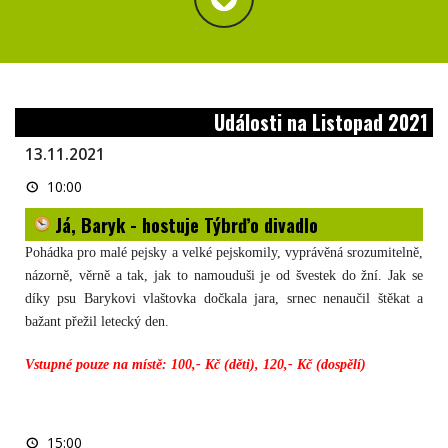
Události na Listopad 2021
13.11.2021
Já,
10:00
Baryk
-
Já, Baryk - hostuje Týbrďo divadlo
hostuje
Týbrďo
divadlo
Pohádka pro malé pejsky a velké pejskomily, vyprávěná srozumitelně,
názorně, věrně a tak, jak to namouduši je od švestek do žní. Jak se
díky psu Barykovi vlaštovka dočkala jara, srnec nenaučil štěkat a
bažant přežil letecký den.
Vstupné pouze na místě: 100,- Kč (děti), 120,- Kč (dospělí)
Já,
15:00