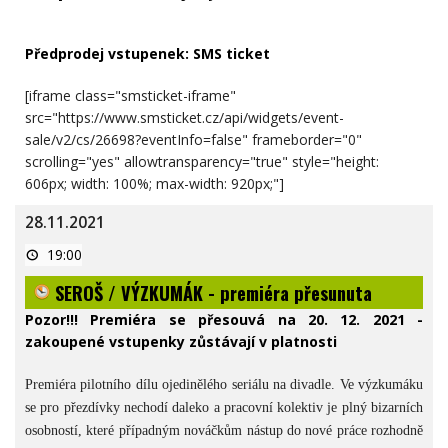
Předprodej vstupenek:
SMS ticket
[iframe class="smsticket-iframe"
src="https://www.smsticket.cz/api/widgets/event-
sale/v2/cs/26698?eventInfo=false" frameborder="0"
scrolling="yes" allowtransparency="true" style="height:
606px; width: 100%; max-width: 920px;"]
28.11.2021
SEROŠ
19:00
/
VÝZKUMÁK
SEROŠ / VÝZKUMÁK - premiéra přesunuta
-
premiéra
přesunuta
Pozor!!! Premiéra se přesouvá na 20. 12. 2021 -
zakoupené vstupenky zůstávají v platnosti
Premiéra pilotního dílu ojedinělého seriálu na divadle. Ve výzkumáku
se pro přezdívky nechodí daleko a pracovní kolektiv je plný bizarních
osobností, které případným nováčkům nástup do nové práce rozhodně