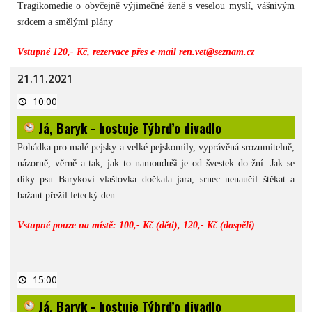
Tragikomedie o obyčejně výjimečné ženě s veselou myslí, vášnivým
srdcem a smělými plány
Vstupné 120,- Kč, rezervace přes e-mail ren.vet@seznam.cz
21.11.2021
Já,
10:00
Baryk
-
Já, Baryk - hostuje Týbrďo divadlo
hostuje
Týbrďo
divadlo
Pohádka pro malé pejsky a velké pejskomily, vyprávěná srozumitelně,
názorně, věrně a tak, jak to namouduši je od švestek do žní. Jak se
díky psu Barykovi vlaštovka dočkala jara, srnec nenaučil štěkat a
bažant přežil letecký den.
Vstupné pouze na místě: 100,- Kč (děti), 120,- Kč (dospělí)
Já,
15:00
Baryk
-
Já, Baryk - hostuje Týbrďo divadlo
hostuje