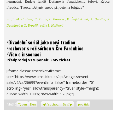
neusnadní. Budete fandit Dušanovi? Fanatickému šéfovi, Rybce,
Freudce, Trosce, Betyně, anebo přijdete na brigádu?
hrají: M. Hruban, P. Kubík, P. Borovec, K. Šafránková, A. Dvořák, K.
Davidová a O. Broulík; režie L. Hašková
<Divadelní seriál jako nová tradice
<rozhovor s režisérkou v Čro Pardubice
>Více o inscenaci
Předprodej vstupenek:
SMS ticket
[iframe class="smsticket-iframe"
src="https://www.smsticket.cz/api/widgets/event-
sale/v2/cs/26699?eventInfo=false" frameborder="0"
scrolling="yes" allowtransparency="true" style="height:
606px; width: 100%; max-width: 920px;"]
Zobrazení
Měsíc
Týden
Den
Předchozí
Další
pro tisk