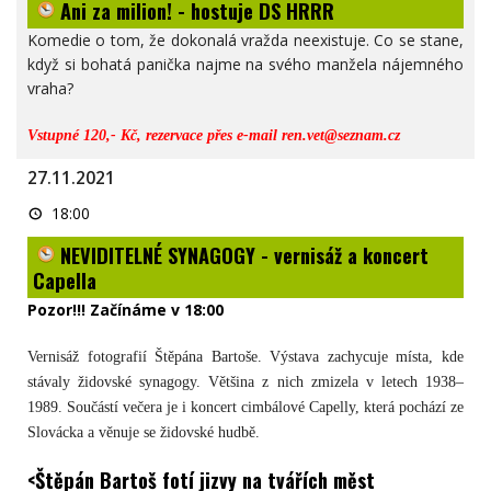
Ani za milion! - hostuje DS HRRR
- hostuje
DS
HRRR
Komedie o tom, že dokonalá vražda neexistuje. Co se stane,
když si bohatá panička najme na svého manžela nájemného
vraha?
Vstupné 120,- Kč, rezervace přes e-mail ren.vet@seznam.cz
27.11.2021
NEVIDITELNÉ
18:00
SYNAGOGY
-
NEVIDITELNÉ SYNAGOGY - vernisáž a koncert
vernisáž
a
Capella
koncert
Capella
Pozor!!! Začínáme v 18:00
Vernisáž fotografií Štěpána Bartoše. Výstava zachycuje místa, kde
stávaly židovské synagogy. Většina z nich zmizela v letech 1938–
1989. Součástí večera je i koncert cimbálové Capelly, která pochází ze
Slovácka a věnuje se židovské hudbě.
<Štěpán Bartoš fotí jizvy na tvářích měst