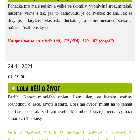
Týbrďo
divadlo
Pohádka pro malé pejsky a velké pejskomily, vyprávěná srozumitelně,
názorně, věrně a tak, jak to namouduši je od švestek do žní. Jak se
díky psu Barykovi vlaštovka dočkala jara, srnec nenaučil štěkat a
bažant přežil letecký den.
Vstupné pouze na místě: 100,- Kč (děti), 120,- Kč (dospělí)
24.11.2021
LOLA
19:00
BĚŽÍ
O
LOLA BĚŽÍ O ŽIVOT
ŽIVOT
Berlín. Konec minulého století. Letní den, ve kterém vteřiny
rozhodnou o lásce, životě a smrti. Lola má dvacet minut na to sehnat
sto tisíc. Jen tak zachrání svého Manniho. Existuje jedna výchozí
situace a tři pokusy.
hrají: L. Hašková, P. Kult, M. Hruban, L. Ježková, L. Jánková, N.