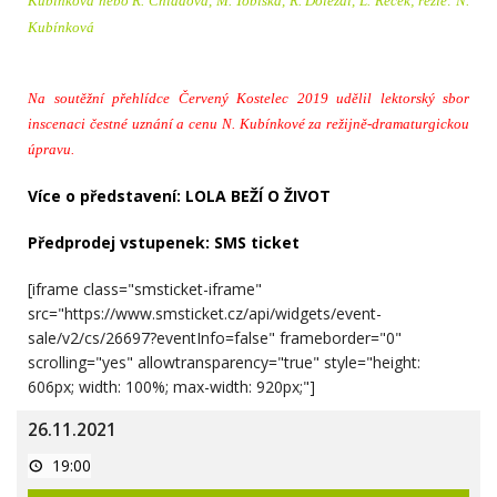
Kubínková nebo R. Chladová, M. Tobiška, R. Doležal, L. Reček; režie: N.
Kubínková
Na soutěžní přehlídce Červený Kostelec 2019 udělil lektorský sbor
inscenaci čestné uznání a cenu N. Kubínkové za režijně-dramaturgickou
úpravu.
Více o představení:
LOLA BEŽÍ O ŽIVOT
Předprodej vstupenek:
SMS ticket
[iframe class="smsticket-iframe"
src="https://www.smsticket.cz/api/widgets/event-
sale/v2/cs/26697?eventInfo=false" frameborder="0"
scrolling="yes" allowtransparency="true" style="height:
606px; width: 100%; max-width: 920px;"]
26.11.2021
Ani
19:00
za
milion!