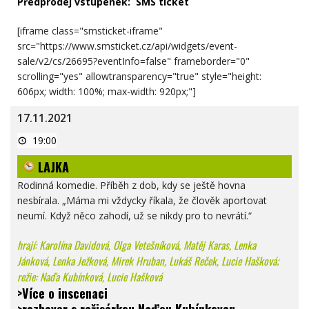
Předpr
odej vstupenek:
SMS ticket
[iframe class="smsticket-iframe"
src="https://www.smsticket.cz/api/widgets/event-
sale/v2/cs/26695?eventInfo=false" frameborder="0"
scrolling="yes" allowtransparency="true" style="height:
606px; width: 100%; max-width: 920px;"]
17.11.2021
LAJKA
19:00
LAJKA
Rodinná komedie. Příběh z dob, kdy se ještě hovna
nesbírala. „Máma mi vždycky říkala, že člověk aportovat
neumí. Když něco zahodí, už se nikdy pro to nevrátí.“
hrají: Karolína Davidová, Olga Vetešníková, Matěj Karas, Lenka
Jánková, Lenka Ježková, Mirek Hruban, Lukáš Reček, Lucie Hašková;
režie: Naďa Kubínková, Lucie Hašková
>Více o inscenaci
>
rozhovor s režisérkou Naďou Kubínkovou