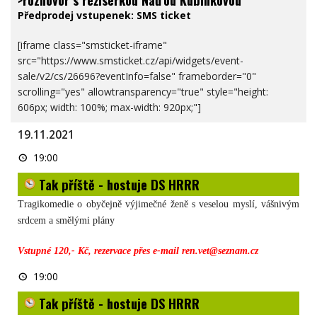
Předprodej vstupenek:
SMS ticket
[iframe class="smsticket-iframe"
src="https://www.smsticket.cz/api/widgets/event-
sale/v2/cs/26696?eventInfo=false" frameborder="0"
scrolling="yes" allowtransparency="true" style="height:
606px; width: 100%; max-width: 920px;"]
19.11.2021
Tak
19:00
příště
- hostuje
Tak příště - hostuje DS HRRR
DS
HRRR
Tragikomedie o obyčejně výjimečné ženě s veselou myslí, vášnivým
srdcem a smělými plány
Vstupné 120,- Kč, rezervace přes e-mail ren.vet@seznam.cz
Tak
19:00
příště
- hostuje
Tak příště - hostuje DS HRRR
DS
HRRR