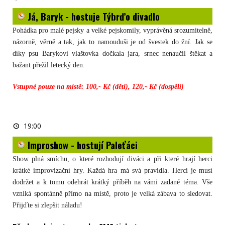
Baryk
-
Já, Baryk - hostuje Týbrďo divadlo
hostuje
Týbrďo
divadlo
Pohádka pro malé pejsky a velké pejskomily, vyprávěná srozumitelně,
názorně, věrně a tak, jak to namouduši je od švestek do žní. Jak se
díky psu Barykovi vlaštovka dočkala jara, srnec nenaučil štěkat a
bažant přežil letecký den.
Vstupné pouze na místě: 100,- Kč (děti), 120,- Kč (dospělí)
Improshow
19:00
-
hostují
Improshow - hostují Paleťáci
Paleťáci
Show plná smíchu, o které rozhodují diváci a při které hrají herci
krátké improvizační hry. Každá hra má svá pravidla. Herci je musí
dodržet a k tomu odehrát krátký příběh na vámi zadané téma. Vše
vzniká spontánně přímo na místě, proto je velká zábava to sledovat.
Přijďte si zlepšit náladu!