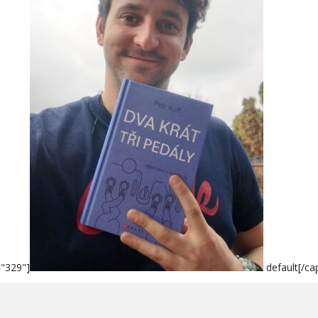
="329"]
default[/ca