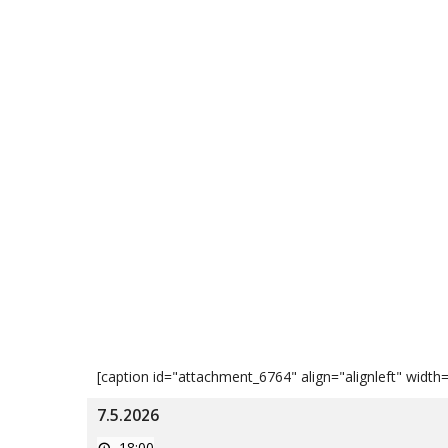
[caption id="attachment_6764" align="alignleft" width
7.5.2026
Jaroměř
18:00