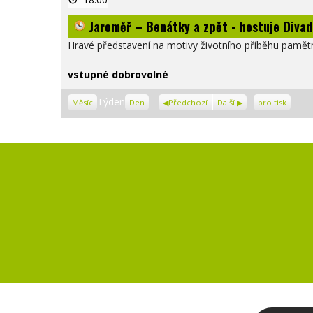
–
Benátky
Jaroměř – Benátky a zpět - hostuje Divad
a
zpět
-
Hravé představení na motivy životního příběhu pamětn
hostuje
Divadelní
ateliér
vstupné dobrovolné
Paměti
národa
Zobrazení
Týden
VČ
Měsíc
Den
Předchozí
Další
pro tisk