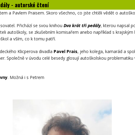
dály - autorské čtení
m a Pavlem Praisem. Skoro všechno, co jste chtěli vědět o autoškole,
isovatel. Přichází se svou knihou
Dva krát tři pedály
, kterou napsal p
teli autoškoly, se zkušebním komisařem anebo například s krajským k
kol a vším, co k tomu patří.
deckého Klicperova divadla
Pavel Prais
, jeho kolega, kamarád a spo
rtner. Společně v úvodu celé besedy glosují autoškolskou problemati
ovny
. Možná i s Petrem