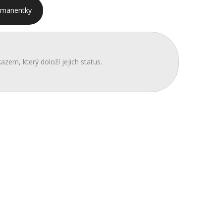
rmanentky
azem, který doloží jejich status.