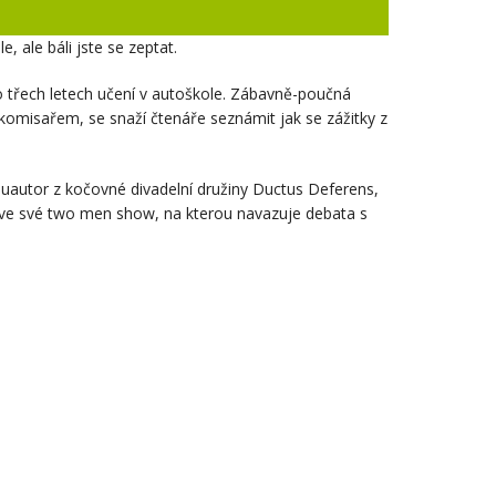
 ale báli jste se zeptat.
o třech letech učení v autoškole. Zábavně-poučná
omisařem, se snaží čtenáře seznámit jak se zážitky z
luautor z kočovné divadelní družiny Ductus Deferens,
ku ve své two men show, na kterou navazuje debata s