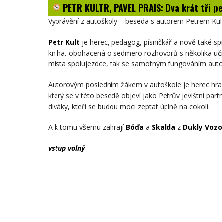
PAVEL
PETR KULTR, PAVEL PRAIS: Dva krát tři pe
PRAIS:
Dva
krát
Vyprávění z autoškoly – beseda s autorem Petrem Kulte
tři
pedály
-
Petr Kult
je herec, pedagog, písničkář a nově také sp
autorské
kniha, obohacená o sedmero rozhovorů s několika uči
čtení
místa spolujezdce, tak se samotným fungováním autoš
Autorovým posledním žákem v autoškole je herec hra
který se v této besedě objeví jako Petrův jevištní pa
diváky, kteří se budou moci zeptat úplně na cokoli.
A k tomu všemu zahrají
Bóďa
a
Skalda
z
Dukly Voz
vstup volný