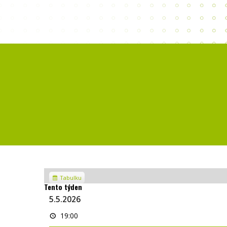
Zobrazit
Tabulku
jako
Tento týden
5.5.2026
PETR
19:00
KULTR,