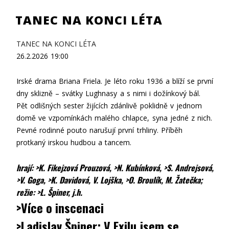
TANEC NA KONCI LÉTA
TANEC NA KONCI LÉTA
26.2.2026
19:00
Irské drama Briana Friela. Je léto roku 1936 a blíží se první
dny sklizně – svátky Lughnasy a s nimi i dožínkový bál.
Pět odlišných sester žijících zdánlivě poklidně v jednom
domě ve vzpomínkách malého chlapce, syna jedné z nich.
Pevné rodinné pouto narušují první trhliny. Příběh
protkaný irskou hudbou a tancem.
hrají:
>K. Fikejzová Prouzová
,
>N. Kubínková
,
>S. Andrejsová
,
>V. Goga
,
>K. Davidová
, V. Lojška,
>O. Broulík
, M. Žatečka;
režie:
>L. Špiner
, j.h.
>Více o inscenaci
>Ladislav Špiner: V Exilu jsem se