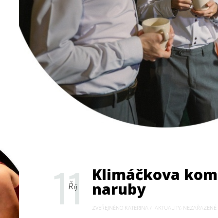
11
Klimáčkova kome
naruby
Říj
,
ZVEŘEJNĚNO KATERINA
AKTUALITY
NEZAŘAZENÉ