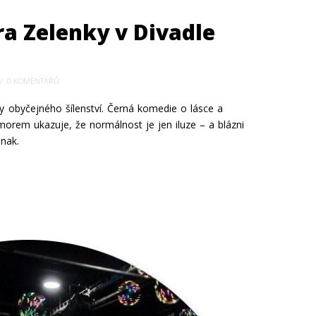
ra Zelenky v Divadle
0 KOMENTÁŘŮ
y obyčejného šílenství. Černá komedie o lásce a
orem ukazuje, že normálnost je jen iluze – a blázni
inak.