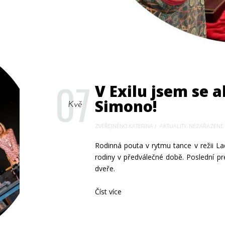
07
V Exilu jsem se a
Simono!
Kvě
,
ZVEŘEJNĚNO KATERINA
AKTUALITY
NEZAŘAZENÉ
Rodinná pouta v rytmu tance v režii L
rodiny v předválečné době. Poslední pr
dveře.
Číst více