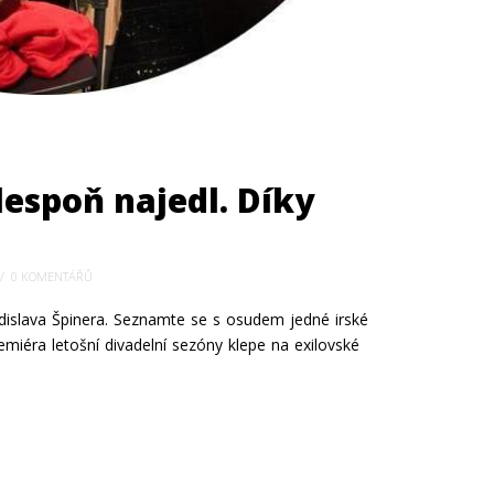
lespoň najedl. Díky
0 KOMENTÁŘŮ
adislava Špinera. Seznamte se s osudem jedné irské
emiéra letošní divadelní sezóny klepe na exilovské