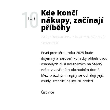
10
Kde končí
nákupy, začínají
Led
příběhy
,
ZVEŘEJNĚNO KATERINA
AKTUALITY
NEZAŘAZENÉ
0 KOMENTÁŘŮ
První premiérou roku 2025 bude
dojemný a zároveň komický příběh dvou
osamělých duší uvězněných na Štědrý
večer v zavřeném obchodním domě.
Mezi prázdnými regály se odhalují jejich
osudy, zrcadlící dějiny 20. století.
Číst více