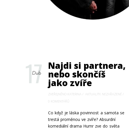
17
Najdi si partnera,
nebo skončíš
Dub
jako zvíře
,
ZVEŘEJNĚNO KATERINA
AKTUALITY
NEZAŘAZENÉ
0 KOMENTÁŘŮ
Co když je láska povinnost a samota se
trestá proměnou ve zvíře? Absurdní
komediální drama Humr zve do světa