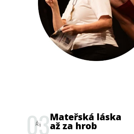
03
Mateřská láska
až za hrob
Říj