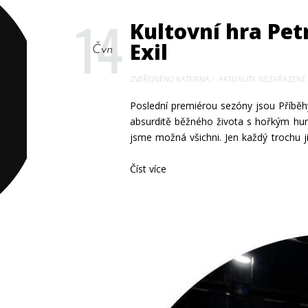
14
Kultovní hra Pet
Exil
Čvn
,
ZVEŘEJNĚNO KATERINA
AKTUALITY
NEZAŘAZENÉ
Poslední premiérou sezóny jsou Příběh
absurditě běžného života s hořkým hum
jsme možná všichni. Jen každý trochu j
Číst více