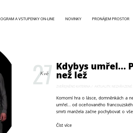
OGRAM A VSTUPENKY ON-LINE
NOVINKY
PRONÁJEM PROSTOR
27
Kdybys umřel… P
než lež
Kvě
,
ZVEŘEJNĚNO KATERINA
AKTUALITY
NEZAŘAZENÉ
Komorní hra o lásce, domněnkách a nej
umřel… od oceňovaného francouzského d
smrti manžela začne pochybovat o všem
Číst více