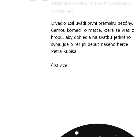
,
ZVEŘEJNĚNO KATERINA
AKTUALITY
NEZAŘAZENÉ
0 KOMENTÁŘŮ
Divadlo Exil uvádí první premiéru sezóny.
Černou komedii o matce, která se vrátí z
hrobu, aby dohlédla na svatbu jediného
syna. Jde o režijní debut našeho herce
Petra Kubíka.
Číst více