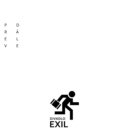
P
D
R
Á
E
L
V
E