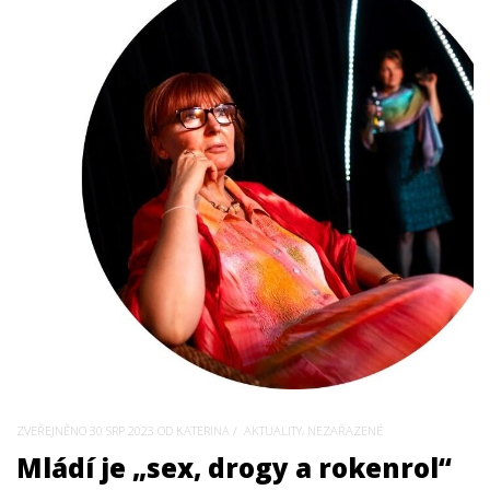
,
ZVEŘEJNĚNO
30 SRP 2023
OD KATERINA
AKTUALITY
NEZAŘAZENÉ
Mládí je „sex, drogy a rokenrol“