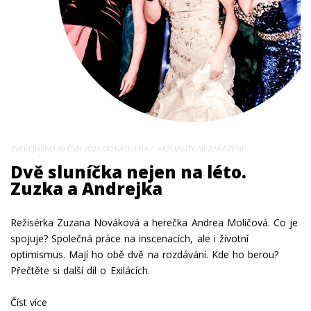
,
ZVEŘEJNĚNO
30 ČVN 2023
OD KATERINA
AKTUALITY
NEZAŘAZENÉ
Dvě sluníčka nejen na léto.
Zuzka a Andrejka
Režisérka Zuzana Nováková a herečka Andrea Moličová. Co je
spojuje? Společná práce na inscenacích, ale i životní
optimismus. Mají ho obě dvě na rozdávání. Kde ho berou?
Přečtěte si další díl o Exilácích.
Číst více