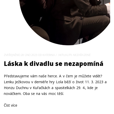
,
ZVEŘEJNĚNO
28 ÚNO 2023
OD KATERINA
AKTUALITY
NEZAŘAZENÉ
Láska k divadlu se nezapomíná
Představujeme vám naše herce. A v čem je můžete vidět?
Lenku Ježkovou v derniéře hry Lola běží o život 11. 3. 2023 a
Honzu Duchnu v Kuřačkách a spasitelkách 29. 4., kde je
nováčkem. Oba se na vás moc těší.
Číst více