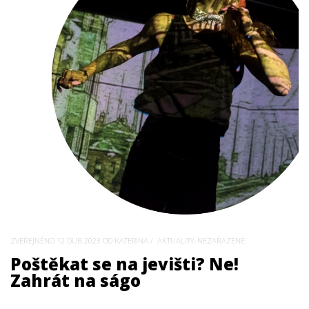
,
ZVEŘEJNĚNO
12 DUB 2023
OD KATERINA
AKTUALITY
NEZAŘAZENÉ
Poštěkat se na jevišti? Ne!
Zahrát na ságo