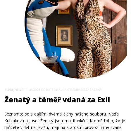
,
ZVEŘEJNĚNO
16 LIS 2023
OD KATERINA
AKTUALITY
NEZAŘAZENÉ
Ženatý a téměř vdaná za Exil
Seznamte se s dalšími dvěma členy našeho souboru. Naďa
Kubínková a Josef Ženatý jsou multifunkční. Kromě toho, že je
můžete vidět na jevišti, mají na starosti i provoz firmy zvané