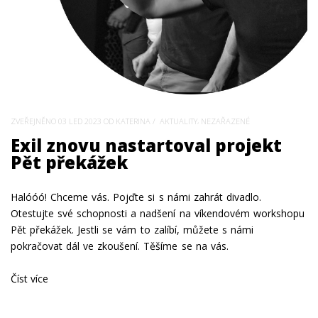
,
ZVEŘEJNĚNO
03 LED 2023
OD KATERINA
AKTUALITY
NEZAŘAZENÉ
Exil znovu nastartoval projekt
Pět překážek
Halóóó! Chceme vás. Pojďte si s námi zahrát divadlo.
Otestujte své schopnosti a nadšení na víkendovém workshopu
Pět překážek. Jestli se vám to zalíbí, můžete s námi
pokračovat dál ve zkoušení. Těšíme se na vás.
Číst více