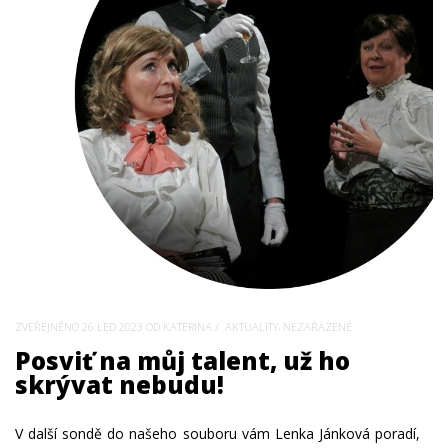
,
ZVEŘEJNĚNO
26 LED 2023
OD KATERINA
AKTUALITY
NEZAŘAZENÉ
Posviť na můj talent, už ho
skrývat nebudu!
V další sondě do našeho souboru vám Lenka Jánková poradí,