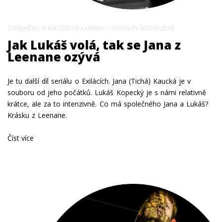
,
ZVEŘEJNĚNO
16 KVĚ 2023
OD KATERINA
AKTUALITY
NEZAŘAZENÉ
Jak Lukáš volá, tak se Jana z
Leenane ozývá
Je tu další díl seriálu o Exilácích. Jana (Tichá) Kaucká je v
souboru od jeho počátků. Lukáš Kopecký je s námi relativně
krátce, ale za to intenzivně. Co má společného Jana a Lukáš?
Krásku z Leenane.
Číst více