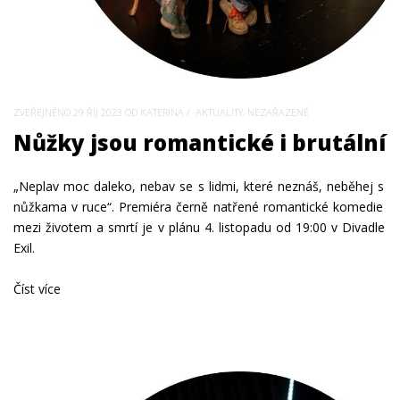
,
ZVEŘEJNĚNO
29 ŘÍJ 2023
OD KATERINA
AKTUALITY
NEZAŘAZENÉ
Nůžky jsou romantické i brutální
„Neplav moc daleko, nebav se s lidmi, které neznáš, neběhej s
nůžkama v ruce“. Premiéra černě natřené romantické komedie
mezi životem a smrtí je v plánu 4. listopadu od 19:00 v Divadle
Exil.
Číst více